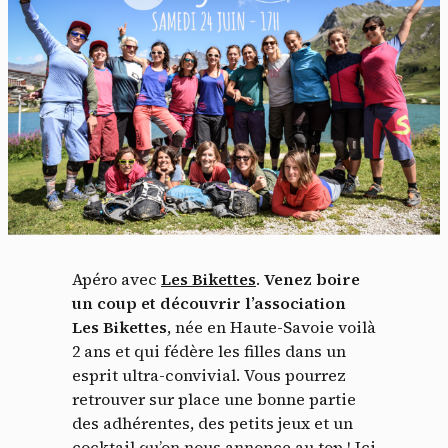
Panneau de gestion des
cookies
Apéro avec
Les Bikettes
.
Venez boire
En autorisant ces services tiers, vous acceptez le dépôt et la
lecture de cookies et l'utilisation de technologies de suivi
un coup et découvrir l’association
nécessaires à leur bon fonctionnement.
Les Bikettes
, née en Haute-Savoie voilà
2 ans et qui fédère les filles dans un
Politique de confidentialité
esprit ultra-convivial. Vous pourrez
retrouver sur place une bonne partie
Tout accepter
Tout refuser
des adhérentes, des petits jeux et un
cocktail qu’on nous annonce au top ! Ici