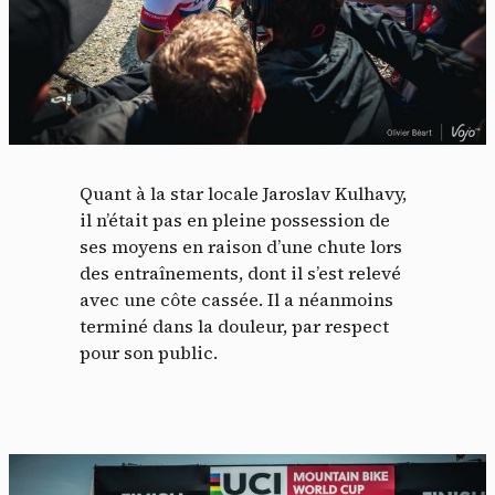
Panneau de gestion des
cookies
Quant à la star locale Jaroslav Kulhavy,
il n’était pas en pleine possession de
En autorisant ces services tiers, vous acceptez le dépôt et la
ses moyens en raison d’une chute lors
lecture de cookies et l'utilisation de technologies de suivi
des entraînements, dont il s’est relevé
nécessaires à leur bon fonctionnement.
avec une côte cassée. Il a néanmoins
Politique de confidentialité
terminé dans la douleur, par respect
pour son public.
Tout accepter
Tout refuser
Vidéos