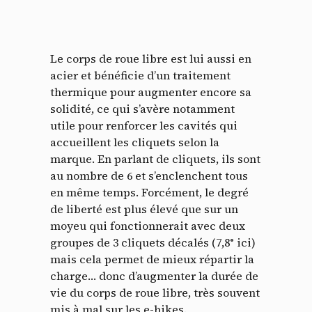
Panneau de gestion des
cookies
Le corps de roue libre est lui aussi en
acier et bénéficie d’un traitement
En autorisant ces services tiers, vous acceptez le dépôt et la
thermique pour augmenter encore sa
lecture de cookies et l'utilisation de technologies de suivi
solidité, ce qui s’avère notamment
nécessaires à leur bon fonctionnement.
utile pour renforcer les cavités qui
Politique de confidentialité
accueillent les cliquets selon la
marque. En parlant de cliquets, ils sont
Tout accepter
Tout refuser
au nombre de 6 et s’enclenchent tous
en même temps. Forcément, le degré
de liberté est plus élevé que sur un
moyeu qui fonctionnerait avec deux
Vidéos
groupes de 3 cliquets décalés (7,8° ici)
mais cela permet de mieux répartir la
Les services de partage de vidéo permettent d'enrichir
charge… donc d’augmenter la durée de
le site de contenu multimédia et augmentent sa
vie du corps de roue libre, très souvent
visibilité.
mis à mal sur les e-bikes.