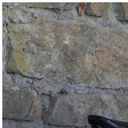
FR
NL