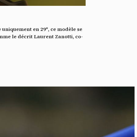
*
tenu
*
e uniquement en 29″, ce modèle se
ent me
mme le décrit Laurent Zanotti, co-
Te