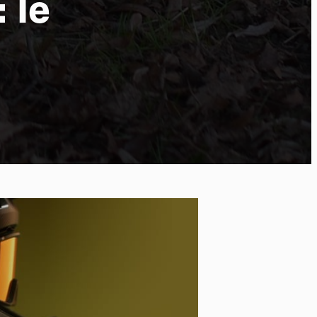
 le
po
kies et