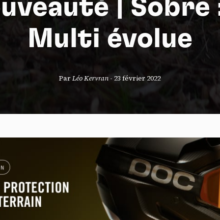
uveauté | Sobre :
Multi évolue
S
Par
Léo Kervran
-
23 février 2022
nneau de gestion des cookies
risant ces services tiers, vous acceptez le dépôt et la lecture de coo
sation de technologies de suivi nécessaires à leur bon fonctionnement.
que de confidentialité
ccepter
Tout refuser