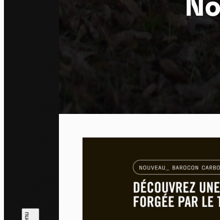
No
Pa
En auto
l'utili
Politi
Tout a