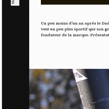
L
m
Un peu moins d’un an après le Dad,
J'ac
veut un peu plus sportif que son g
dés
fondateur de la marque. Présentat