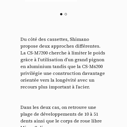
Du côté des cassettes, Shimano
propose deux approches différentes.
La CS-M7200 cherche à limiter le poids
grâce à l’utilisation d’un grand pignon
en aluminium tandis que la CS-M6200
Panneau de gestion des
privilégie une construction davantage
orientée vers la longévité avec un
cookies
recours plus important à l’acier.
En autorisant ces services tiers, vous acceptez le dépôt et la
lecture de cookies et l'utilisation de technologies de suivi
nécessaires à leur bon fonctionnement.
Dans les deux cas, on retrouve une
plage de développements de 10 à 51
Politique de confidentialité
dents ainsi que le corps de roue libre