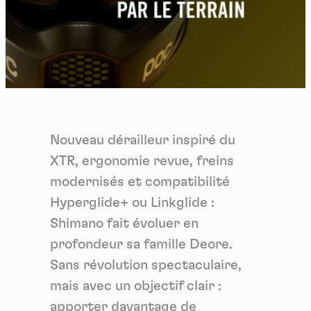
Nouveau dérailleur inspiré du
XTR, ergonomie revue, freins
modernisés et compatibilité
Hyperglide+ ou Linkglide :
Shimano fait évoluer en
profondeur sa famille Deore.
Sans révolution spectaculaire,
mais avec un objectif clair :
apporter davantage de