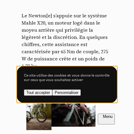
Le Newton[e] s’appuie sur le système
Mahle X20, un moteur logé dans le
moyeu arrière qui privilégie la
Vidéos
légèreté et la discrétion. En quelques
chiffres, cette assistance est
Les services de partage de vidéo permettent d'enrichir
le site de contenu multimédia et augmentent sa
caractérisée par 65 Nm de couple, 275
visibilité.
W de puissance crête et un poids de
1,39 kg.
Vimeo
interdit
-
Ce service peut déposer
8 cookies.
Ce site utilise des cookies et vous donne le contrôle
sur ceux que vous souhaitez activer
Autoriser
Interdire
Tout accepter
Personnaliser
YouTube
interdit
-
Ce service peut
déposer 4 cookies.
Autoriser
Interdire
FR
NL