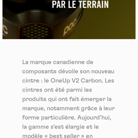
La marque canadienne de
composants dévoile son nouveau
cintre : le OneUp V2 Carbon. Les
cintres ont été parmi les
produits qui ont fait émerger la
marque, notamment grâce à leur
forme particulière. Aujourd’hui,
la gamme s’est élargie et le
modèle « best seller » en