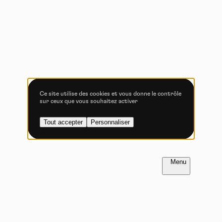
Vidéos
Les services de partage de vidéo permettent d'enrichir
le site de contenu multimédia et augmentent sa
visibilité.
Vimeo
interdit
-
Ce service peut déposer
8 cookies.
Ce site utilise des cookies et vous donne le contrôle
sur ceux que vous souhaitez activer
Autoriser
Interdire
Tout accepter
Personnaliser
YouTube
interdit
-
Ce service peut
déposer 4 cookies.
Autoriser
Interdire
FR
NL