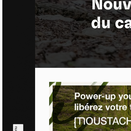
Nouv
du c
Pa
En auto
l'utili
Politi
Tout a