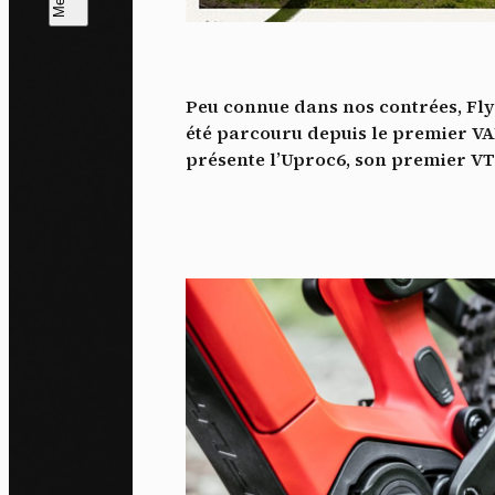
L
m
Peu connue dans nos contrées, Flye
J'ac
été parcouru depuis le premier VAE
dés
présente l’Uproc6, son premier V