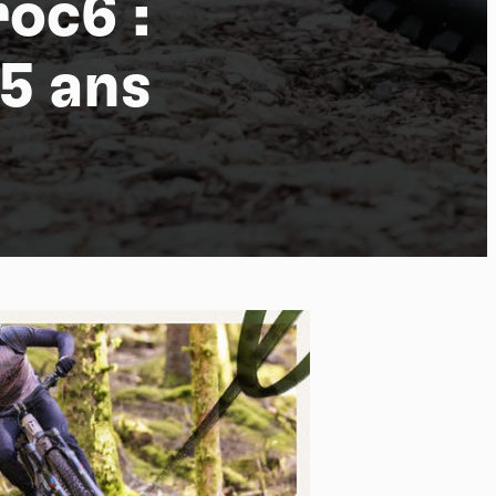
oc6 :
5 ans
po
kies et