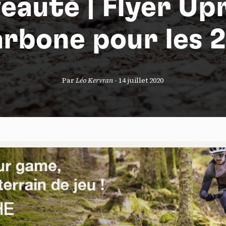
eauté | Flyer Upr
arbone pour les 2
S
Par
Léo Kervran
-
14 juillet 2020
nneau de gestion des cookies
risant ces services tiers, vous acceptez le dépôt et la lecture de coo
sation de technologies de suivi nécessaires à leur bon fonctionnement.
que de confidentialité
ccepter
Tout refuser