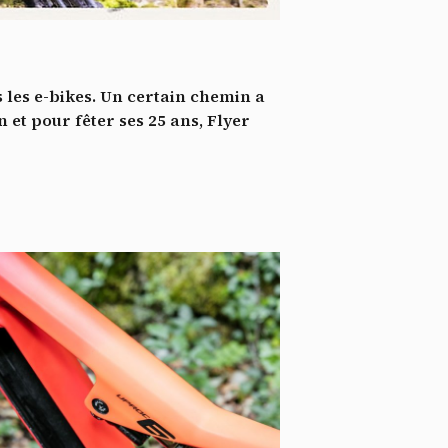
*
tenu
*
 les e-bikes. Un certain chemin a
ent me
et pour fêter ses 25 ans, Flyer
Te