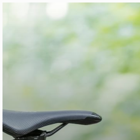
FR
NL