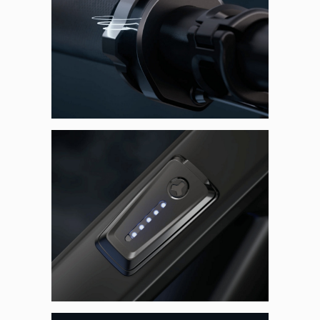
Panneau de gestion des
cookies
En autorisant ces services tiers, vous acceptez le dépôt et la
lecture de cookies et l'utilisation de technologies de suivi
nécessaires à leur bon fonctionnement.
Politique de confidentialité
Tout accepter
Tout refuser
Vidéos
Les services de partage de vidéo permettent d'enrichir