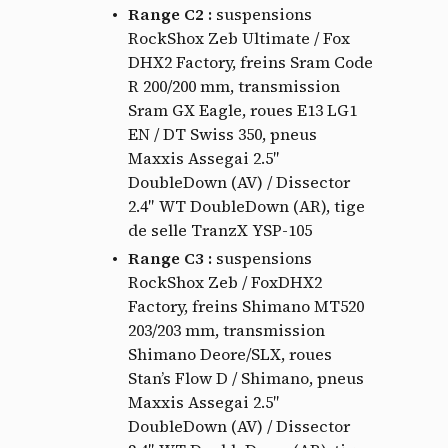
Range C2 :
suspensions
RockShox Zeb Ultimate / Fox
DHX2 Factory, freins Sram Code
R 200/200 mm, transmission
Sram GX Eagle, roues E13 LG1
EN / DT Swiss 350, pneus
Maxxis Assegai 2.5″
DoubleDown (AV) / Dissector
2.4″ WT DoubleDown (AR), tige
de selle TranzX YSP-105
Range C3 :
suspensions
RockShox Zeb / FoxDHX2
Factory, freins Shimano MT520
203/203 mm, transmission
Shimano Deore/SLX, roues
Stan’s Flow D / Shimano, pneus
Maxxis Assegai 2.5″
DoubleDown (AV) / Dissector