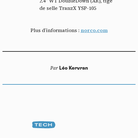
2.4″ WT DoubleDown (AR), tige
de selle TranzX YSP-105
Plus d’informations :
norco.com
Par
Léo Kervran
TECH