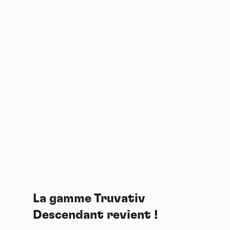
Panneau de gestion des
cookies
En autorisant ces services tiers, vous acceptez le dépôt et la
La gamme Truvativ
lecture de cookies et l'utilisation de technologies de suivi
nécessaires à leur bon fonctionnement.
Descendant revient !
Politique de confidentialité