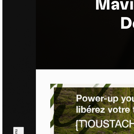
Mavi
D
Pa
En auto
l'utili
Politi
Tout a