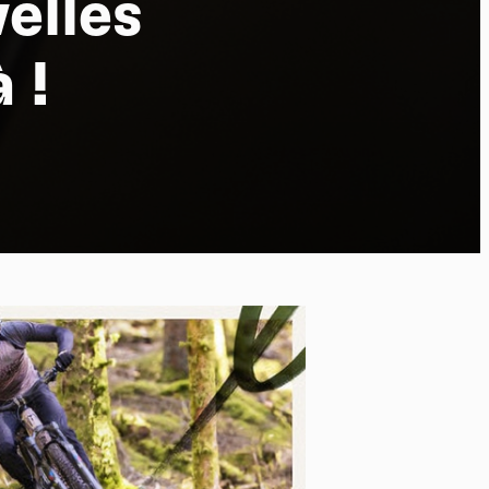
elles
 !
po
kies et