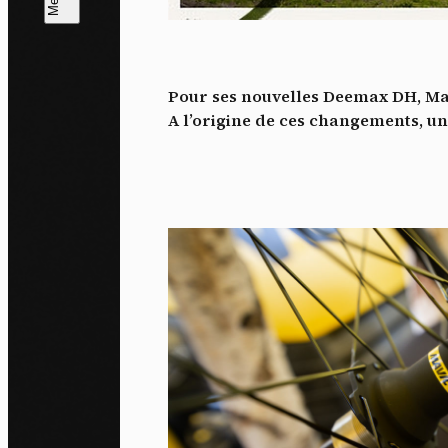
L
m
Pour ses nouvelles Deemax DH, Ma
J'ac
A l’origine de ces changements, un 
dés