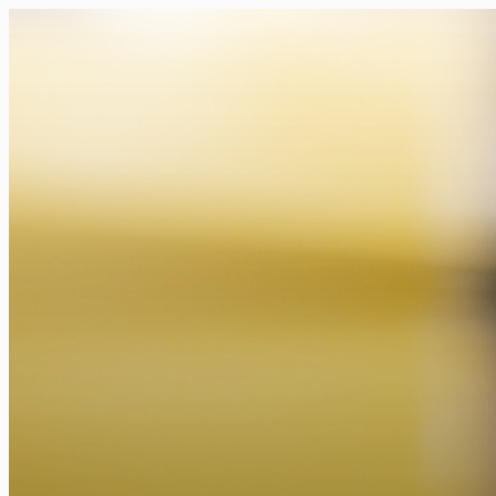
FR
NL