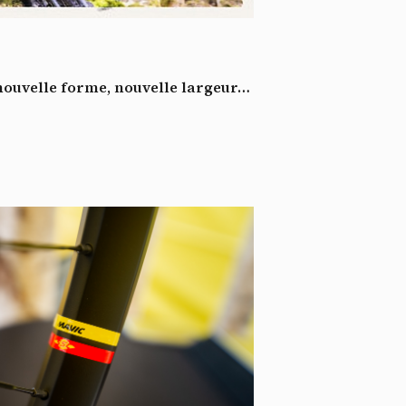
*
tenu
*
nouvelle forme, nouvelle largeur…
ent me
Te