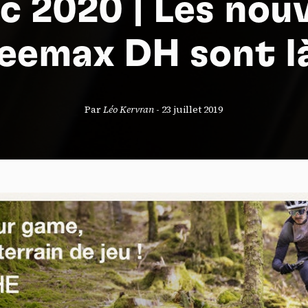
c 2020 | Les nouv
eemax DH sont là
S
Par
Léo Kervran
-
23 juillet 2019
nneau de gestion des cookies
risant ces services tiers, vous acceptez le dépôt et la lecture de coo
sation de technologies de suivi nécessaires à leur bon fonctionnement.
que de confidentialité
ccepter
Tout refuser