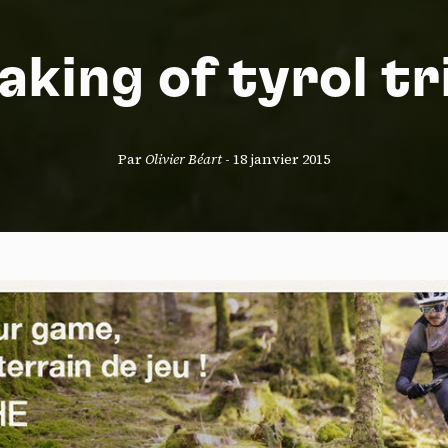
king of tyrol tr
S
Par
Olivier Béart
-
18 janvier 2015
nneau de gestion des cookies
risant ces services tiers, vous acceptez le dépôt et la lecture de coo
sation de technologies de suivi nécessaires à leur bon fonctionnement.
que de confidentialité
ccepter
Tout refuser