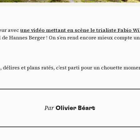
Vidéos
es services de partage de vidéo permettent d'enrichir le site de con
ultimédia et augmentent sa visibilité.
*
heur avec
une vidéo mettant en scène le trialiste Fabio 
Vimeo
interdit
cepte de recevoir cette lettre d'information et je comprends que je peux facilem
-
Ce service peut déposer 8 cookies.
 de Hannes Berger ! On s’en rend encore mieux compte une f
inscrire à tout moment
Autoriser
Interdire
Je m’abonne
YouTube
interdit
-
Ce service peut déposer 4 cookies.
, délires et plans ratés, c’est parti pour un chouette moment
Autoriser
Interdire
Par
Olivier Béart