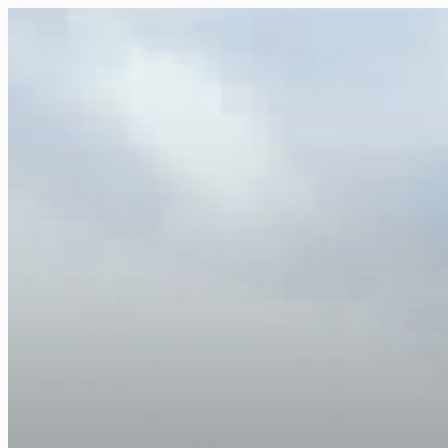
FR
NL