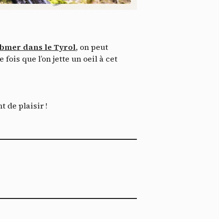
*
tenu
*
Wibmer dans le Tyrol
, on peut
ent me
ois que l’on jette un oeil à cet
Te
 de plaisir !