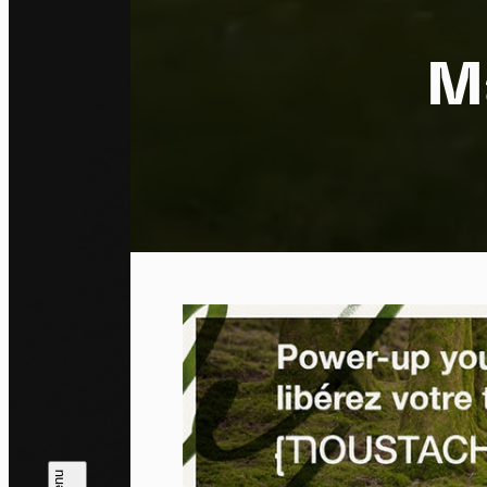
Ma
Pa
En auto
l'utili
Politi
Tout a