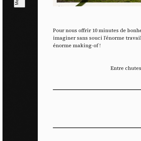
L
m
Pour nous offrir 10 minutes de bon
J'ac
imaginer sans souci l’énorme travail
dés
énorme making-of !
Entre chutes