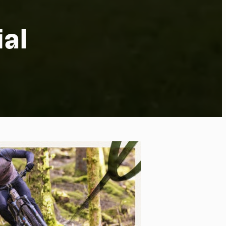
ial
po
kies et