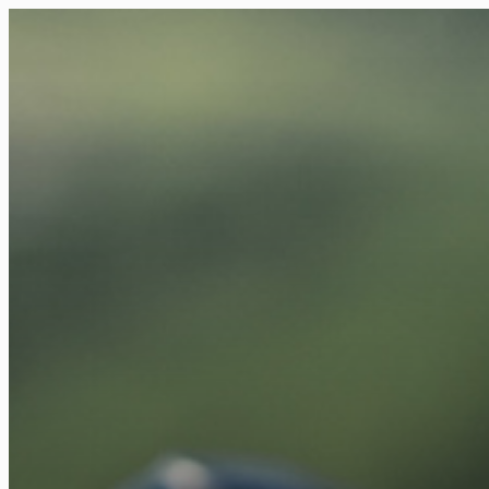
FR
NL