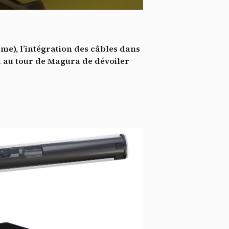
*
tenu
*
me), l’intégration des câbles dans
ent me
t au tour de Magura de dévoiler
Te