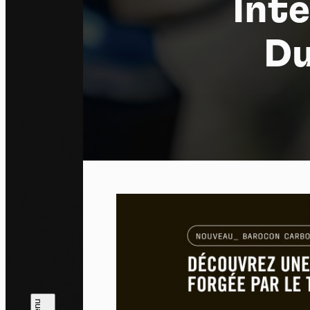
Inte
Du
Pa
En auto
l'utili
Politi
Tout a