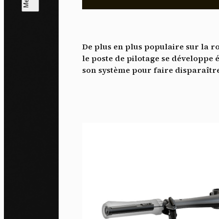
L
m
De plus en plus populaire sur la r
J'ac
le poste de pilotage se développe
dés
son système pour faire disparaître