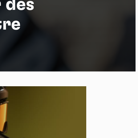
r des
tre
po
kies et