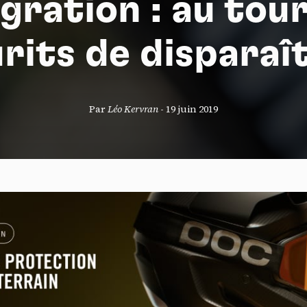
gration : au tou
rits de disparaî
S
Par
Léo Kervran
-
19 juin 2019
nneau de gestion des cookies
risant ces services tiers, vous acceptez le dépôt et la lecture de coo
sation de technologies de suivi nécessaires à leur bon fonctionnement.
que de confidentialité
ccepter
Tout refuser