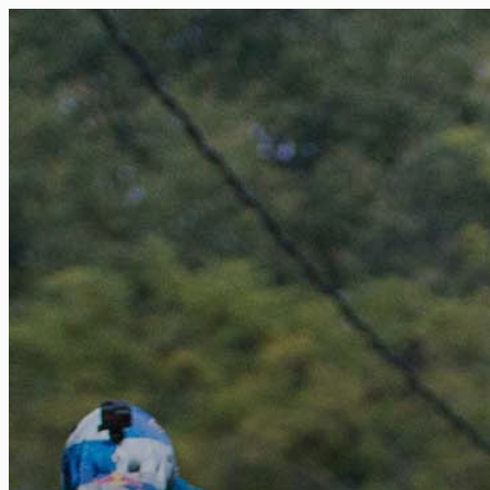
FR
NL