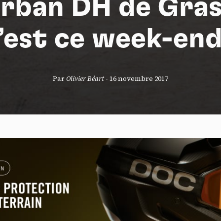
Urban DH de Gras
’est ce week-end
S
Par
Olivier Béart
-
16 novembre 2017
nneau de gestion des cookies
risant ces services tiers, vous acceptez le dépôt et la lecture de coo
sation de technologies de suivi nécessaires à leur bon fonctionnement.
que de confidentialité
ccepter
Tout refuser