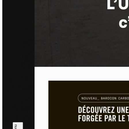
L’
c
Pa
En auto
l'utili
Politi
Tout a