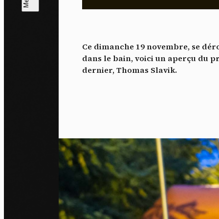
L
m
Ce dimanche 19 novembre, se dérou
J'ac
dans le bain, voici un aperçu du pr
dés
dernier, Thomas Slavik.