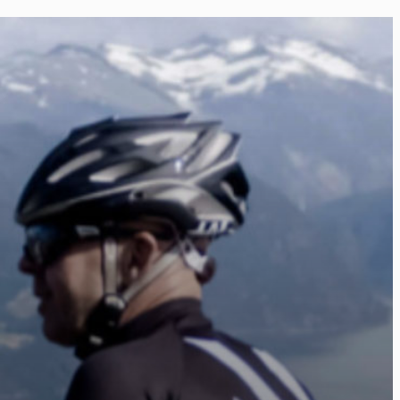
ier
éos