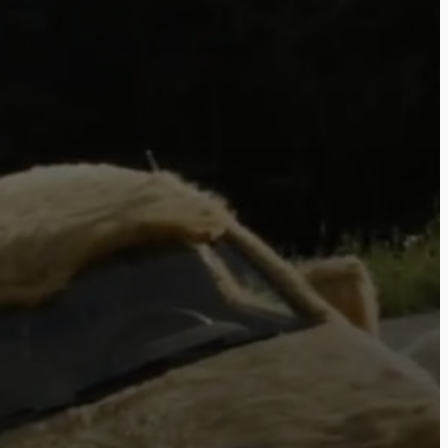
ome
ctu