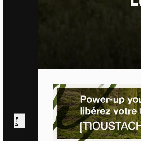
L
Pa
En auto
l'utili
Politi
Tout a
L