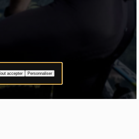
out accepter
Personnaliser
ne