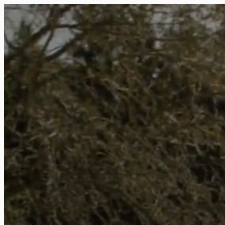
FR
NL