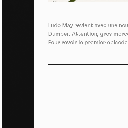
m
J'ac
dés
Ludo May revient avec une nou
Dumber. Attention, gros morce
Pour revoir le premier épisode