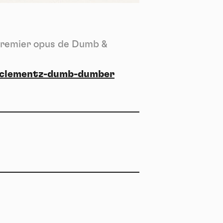
*
ent me
ech
 premier opus de Dumb &
-clementz-dumb-dumber