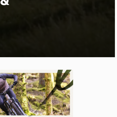
 &
ort
kies et
*
tenu