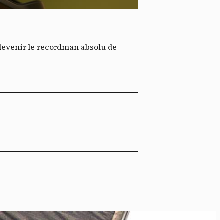
*
tenu
*
 devenir le recordman absolu de
ent me
Te