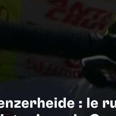
Na
enzerheide : le r