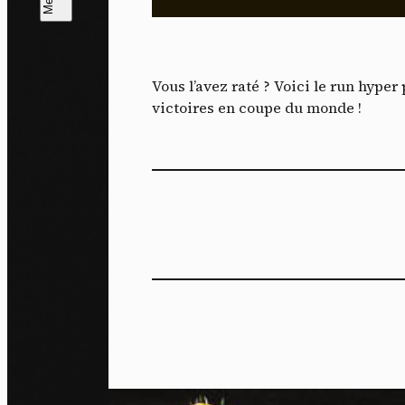
L
m
Vous l’avez raté ? Voici le run hype
J'ac
victoires en coupe du monde !
dés