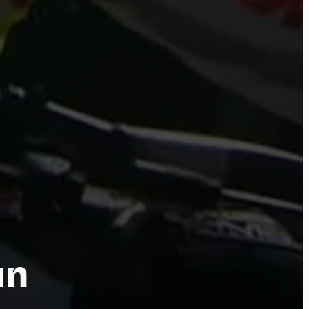
tu
un