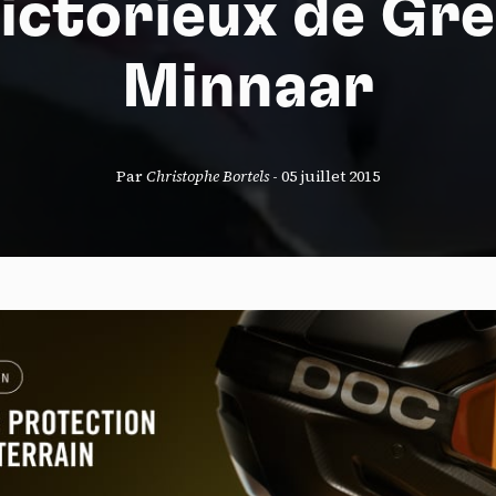
ictorieux de Gr
Minnaar
S
Par
Christophe Bortels
-
05 juillet 2015
nneau de gestion des cookies
risant ces services tiers, vous acceptez le dépôt et la lecture de coo
sation de technologies de suivi nécessaires à leur bon fonctionnement.
que de confidentialité
ccepter
Tout refuser