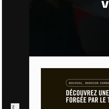
v
Pa
En auto
l'utili
Politi
Tout a