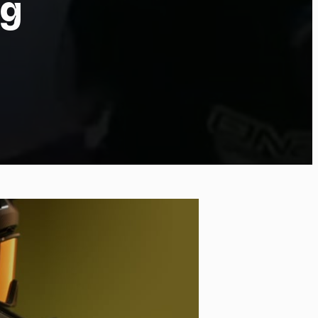
eg
po
kies et