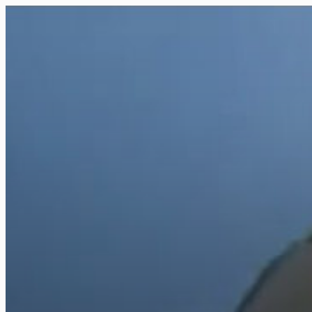
FR
NL