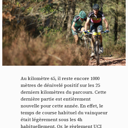
Panneau de gestion des
Au kilomètre 65, il reste encore 1000
cookies
mètres de dénivelé positif sur les 25
derniers kilomètres du parcours. Cette
En autorisant ces services tiers, vous acceptez le dépôt et la
dernière partie est entièrement
lecture de cookies et l'utilisation de technologies de suivi
nouvelle pour cette année. En effet, le
nécessaires à leur bon fonctionnement.
temps de course habituel du vainqueur
Politique de confidentialité
était légèrement sous les 4h
habituellement. Or, le règlement UCI