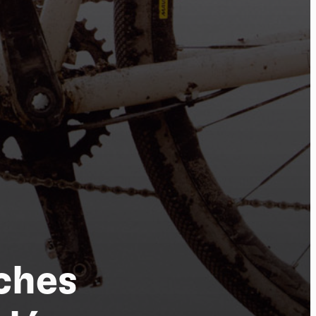
tu
oches