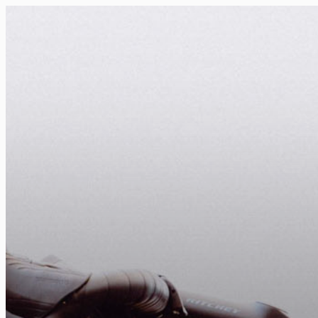
FR
NL