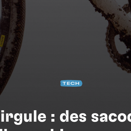
Na
TECH
irgule : des sac