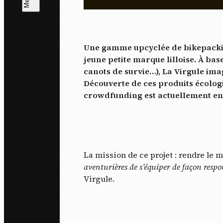
L
m
Une gamme upcyclée de bikepacking 
J'ac
jeune petite marque lilloise. À bas
dés
canots de survie…), La Virgule ima
Découverte de ces produits écolo
crowdfunding est actuellement en
La mission de ce projet : rendre le m
aventurières de s’équiper de façon respo
Virgule.