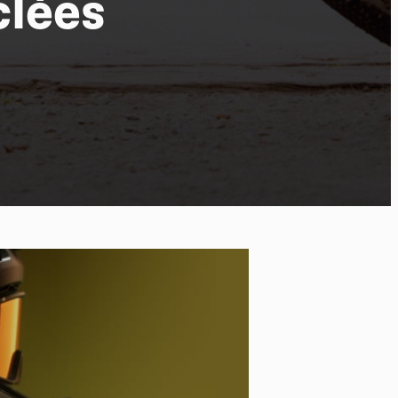
clées
po
kies et