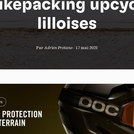
ikepacking upcy
lilloises
S
Par
Adrien Protano
-
17 mai 2023
nneau de gestion des cookies
risant ces services tiers, vous acceptez le dépôt et la lecture de coo
sation de technologies de suivi nécessaires à leur bon fonctionnement.
que de confidentialité
ccepter
Tout refuser