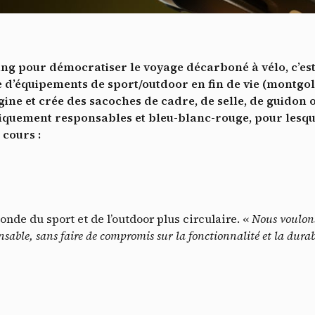
Vidéos
es services de partage de vidéo permettent d'enrichir le site de con
ultimédia et augmentent sa visibilité.
*
pour démocratiser le voyage décarboné à vélo, c’est
Vimeo
interdit
cepte de recevoir cette lettre d'information et je comprends que je peux facilem
-
Ce service peut déposer 8 cookies.
e d’équipements de sport/outdoor en fin de vie (montgol
inscrire à tout moment
gine et crée des sacoches de cadre, de selle, de guidon
Autoriser
Interdire
Je m’abonne
giquement responsables et bleu-blanc-rouge, pour les
 cours :
YouTube
interdit
-
Ce service peut déposer 4 cookies.
Autoriser
Interdire
onde du sport et de l’outdoor plus circulaire. «
Nous voulons
nsable, sans faire de compromis sur la fonctionnalité et la durabi