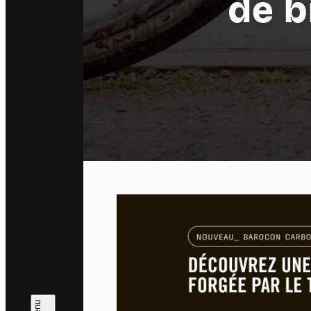
de b
Pa
En auto
l'utili
Politi
Tout a