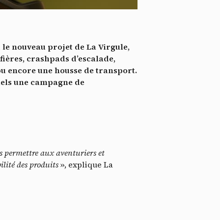
*
tenu
*
 le nouveau projet de La Virgule,
ent me
fières, crashpads d’escalade,
 ou encore une housse de transport.
Te
quels une campagne de
 permettre aux aventuriers et
lité des produits
», explique La