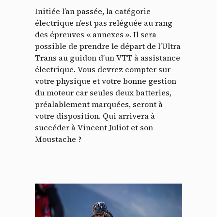
Initiée l’an passée, la catégorie
électrique n’est pas reléguée au rang
des épreuves « annexes ». Il sera
possible de prendre le départ de l’Ultra
Trans au guidon d’un VTT à assistance
Panneau de gestion des
électrique. Vous devrez compter sur
votre physique et votre bonne gestion
cookies
du moteur car seules deux batteries,
préalablement marquées, seront à
En autorisant ces services tiers, vous acceptez le dépôt et la
votre disposition. Qui arrivera à
lecture de cookies et l'utilisation de technologies de suivi
succéder à Vincent Juliot et son
nécessaires à leur bon fonctionnement.
Moustache ?
Politique de confidentialité
Tout accepter
Tout refuser