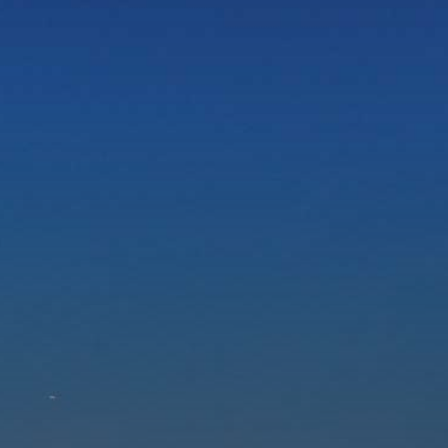
Doss
Vid