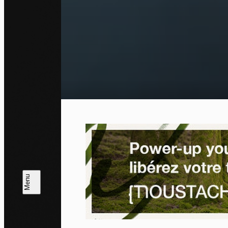
Pa
En auto
l'utili
Politi
Tout a
L
m