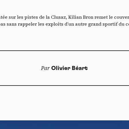
Vimeo
interdit
cepte de recevoir cette lettre d'information et je comprends que je peux facilem
-
Ce service peut déposer 8 cookies.
T
inscrire à tout moment
Autoriser
Interdire
tée sur les pistes de la Clusaz, Kilian Bron remet le cou
Je m’abonne
 pas sans rappeler les exploits d’un autre grand sportif du
YouTube
interdit
-
Ce service peut déposer 4 cookies.
Autoriser
Interdire
Par
Olivier Béart