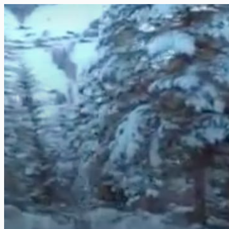
FR
NL