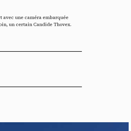
ent me
ech
vert avec une caméra embarquée
 coin, un certain Candide Thovex.