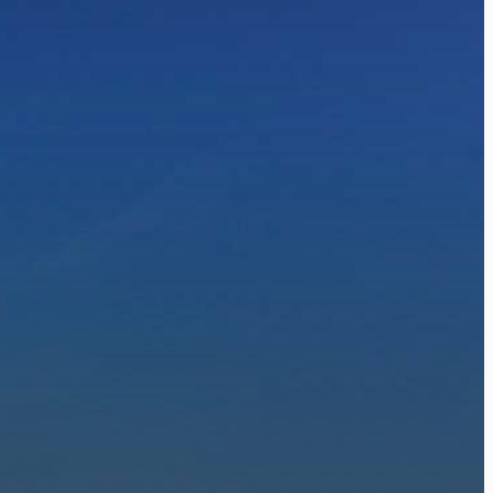
ier
éos