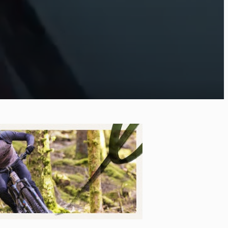
ort
kies et
*
tenu
*