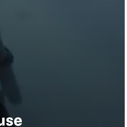
ure
use