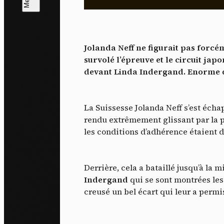
L
m
Jolanda Neff ne figurait pas forcé
J'ac
survolé l’épreuve et le circuit jap
dés
devant Linda Indergand. Enorme d
La Suissesse Jolanda Neff s’est écha
rendu extrêmement glissant par la p
les conditions d’adhérence étaient d
Derrière, cela a bataillé jusqu’à la
Indergand
qui se sont montrées les
creusé un bel écart qui leur a perm