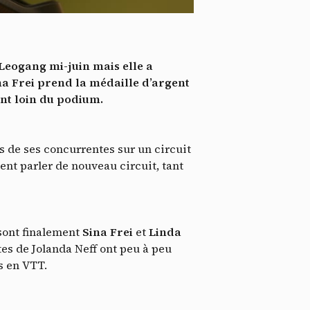
*
tenu
*
 Leogang mi-juin mais elle a
ent me
ina Frei prend la médaille d’argent
nt loin du podium.
Te
s de ses concurrentes sur un circuit
nt parler de nouveau circuit, tant
 sont finalement
Sina Frei
et
Linda
tes de Jolanda Neff ont peu à peu
s en VTT.