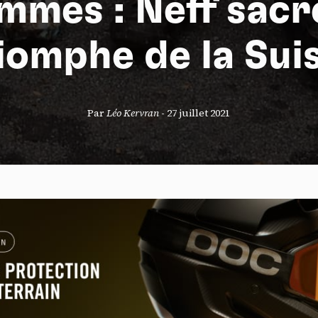
mmes : Neff sacr
iomphe de la Sui
S
Par
Léo Kervran
-
27 juillet 2021
nneau de gestion des cookies
risant ces services tiers, vous acceptez le dépôt et la lecture de coo
sation de technologies de suivi nécessaires à leur bon fonctionnement.
que de confidentialité
ccepter
Tout refuser