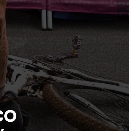
tu
CO