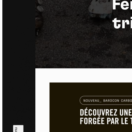
Fe
tr
Pa
En auto
l'utili
Politi
Tout a