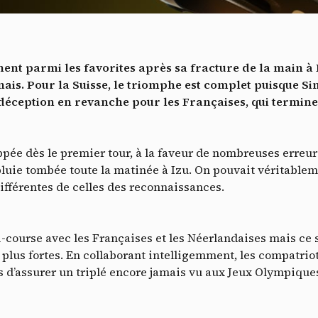
Vidéos
es services de partage de vidéo permettent d'enrichir le site de con
ultimédia et augmentent sa visibilité.
*
ment parmi les favorites après sa fracture de la main à
Vimeo
interdit
cepte de recevoir cette lettre d'information et je comprends que je peux facilem
-
Ce service peut déposer 8 cookies.
onais. Pour la Suisse, le triomphe est complet puisque S
inscrire à tout moment
éception en revanche pour les Françaises, qui termine
Autoriser
Interdire
Je m’abonne
YouTube
interdit
-
Ce service peut déposer 4 cookies.
ppée dès le premier tour, à la faveur de nombreuses erreur
Autoriser
Interdire
luie tombée toute la matinée à Izu. On pouvait véritableme
ifférentes de celles des reconnaissances.
 mi-course avec les Françaises et les Néerlandaises mais ce
 plus fortes. En collaborant intelligemment, les compatrio
is d’assurer un triplé encore jamais vu aux Jeux Olympique