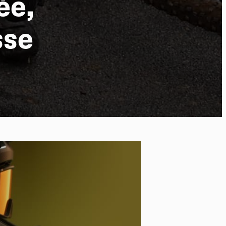
ée,
sse
po
kies et