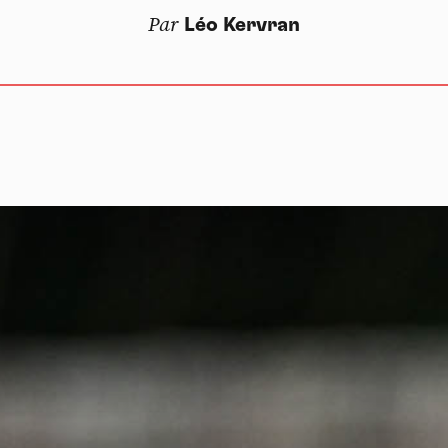
Par
Léo Kervran
V