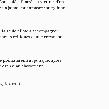
 Bousculée d’entrée et victime d’un
e n’a jamais pu imposer son rythme
e la seule pilote à accompagner
ments critiques et une crevaison
ssi
inée prématurément puisque, après
le est 33e au classement.
f très vite !