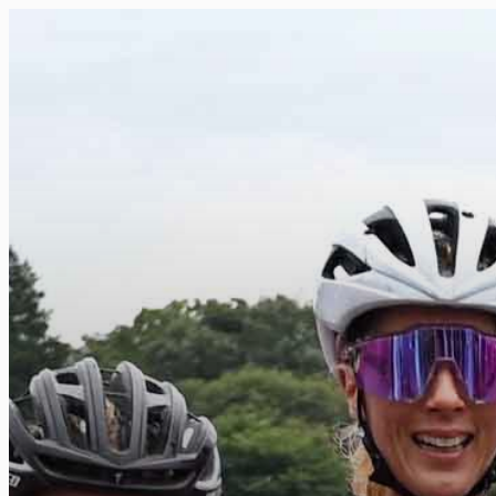
FR
NL