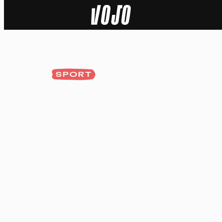
Home
Actu
SPORT
Nature
Sport
Tech
Dossier
Vidéos
Podcasts