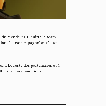
*
tenu
*
ent me
ech
 du Monde 2011, quitte le team
 dans le team espagnol après son
i. Le reste des partenaires et à
lbe sur leurs machines.