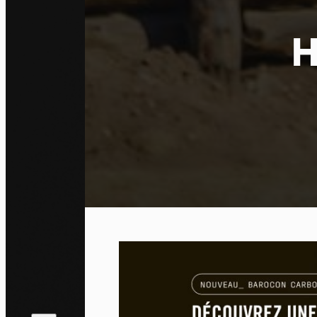
H
Pa
En auto
l'utili
Politi
Tout a