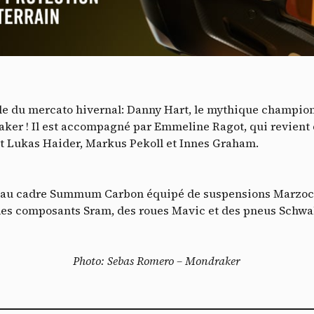
Vidéos
es services de partage de vidéo permettent d'enrichir le site de con
ultimédia et augmentent sa visibilité.
*
Vimeo
interdit
cepte de recevoir cette lettre d'information et je comprends que je peux facilem
-
Ce service peut déposer 8 cookies.
T
inscrire à tout moment
le du mercato hivernal: Danny Hart, le mythique champion
Autoriser
Interdire
Je m’abonne
aker ! Il est accompagné par Emmeline Ragot, qui revient
nt Lukas Haider,
Markus Pekoll et
Innes Graham.
YouTube
interdit
-
Ce service peut déposer 4 cookies.
Autoriser
Interdire
uveau cadre Summum Carbon équipé de suspensions Marzocch
des composants Sram, des roues Mavic et des pneus Schwa
Photo: Sebas Romero – Mondraker