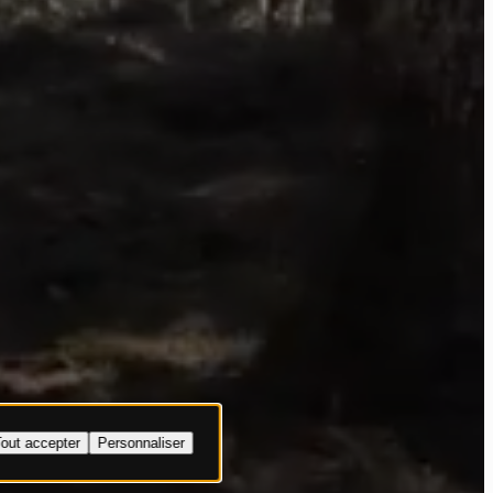
sts
out accepter
Personnaliser