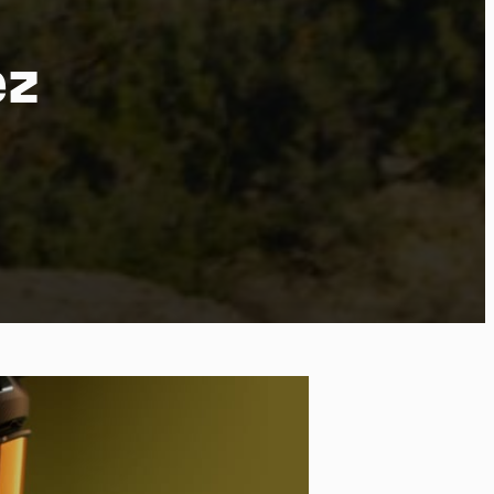
ez
ort
kies et