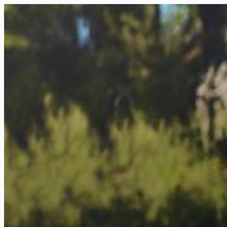
FR
NL