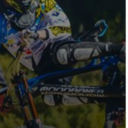
ome
ctu