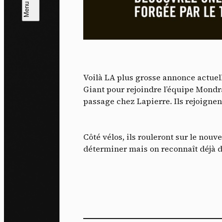
L
m
J'ac
dés
Voilà LA plus grosse annonce actuel
Giant pour rejoindre l’équipe Mondr
passage chez Lapierre.
Ils rejoigne
Côté vélos, ils rouleront sur le no
déterminer mais on reconnaît déjà 