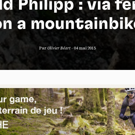
d Philipp : via f
on a mountainbik
S
Par
Olivier Béart
-
04 mai 2015
nneau de gestion des cookies
risant ces services tiers, vous acceptez le dépôt et la lecture de coo
sation de technologies de suivi nécessaires à leur bon fonctionnement.
que de confidentialité
ccepter
Tout refuser