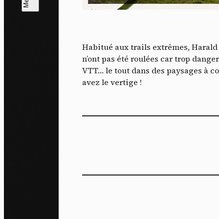
L
m
Habitué aux trails extrêmes, Harald 
J'ac
n’ont pas été roulées car trop danger
dés
VTT… le tout dans des paysages à co
avez le vertige !