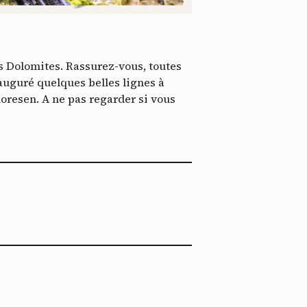
*
tenu
*
es Dolomites. Rassurez-vous, toutes
ent me
nauguré quelques belles lignes à
oresen. A ne pas regarder si vous
Te