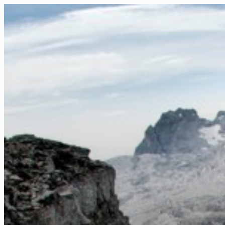
FR
NL