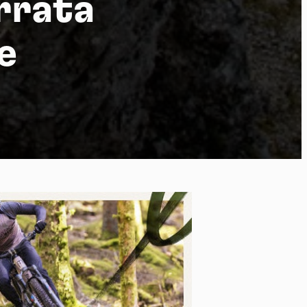
errata
e
po
kies et