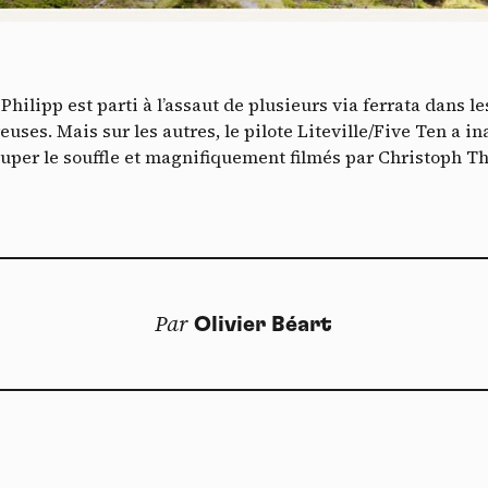
Vidéos
es services de partage de vidéo permettent d'enrichir le site de con
ultimédia et augmentent sa visibilité.
*
Philipp est parti à l’assaut de plusieurs via ferrata dans l
Vimeo
interdit
cepte de recevoir cette lettre d'information et je comprends que je peux facilem
-
Ce service peut déposer 8 cookies.
euses. Mais sur les autres, le pilote Liteville/Five Ten a i
inscrire à tout moment
uper le souffle et magnifiquement filmés par Christoph Th
Autoriser
Interdire
Je m’abonne
YouTube
interdit
-
Ce service peut déposer 4 cookies.
Autoriser
Interdire
Par
Olivier Béart