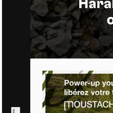
Haral
Pa
En auto
l'utili
Politi
Tout a