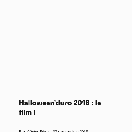
Halloween’duro 2018 : le
film !
Par
Olivier Béart
-
07 novembre 2018