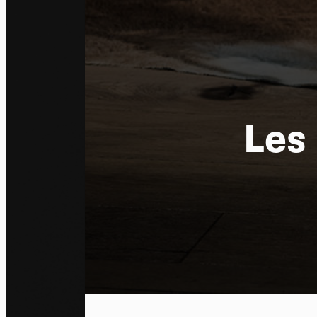
Les
Pa
En auto
l'utili