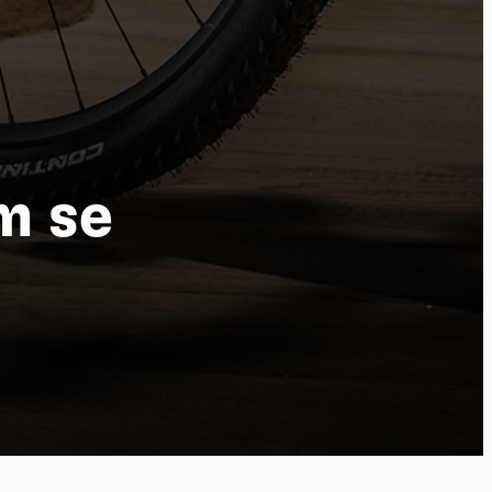
m se
por
kies et