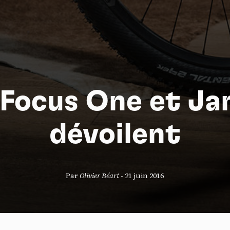
 Focus One et Ja
dévoilent
S
Par
Olivier Béart
-
21 juin 2016
nneau de gestion des cookies
risant ces services tiers, vous acceptez le dépôt et la lecture de coo
sation de technologies de suivi nécessaires à leur bon fonctionnement.