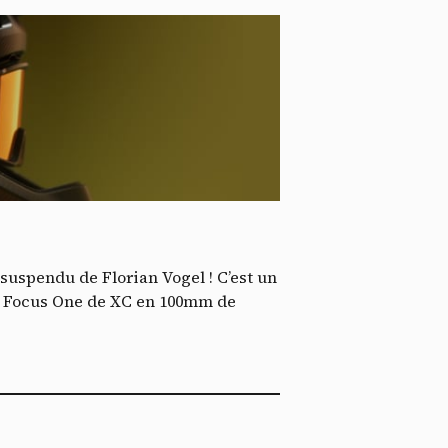
*
tenu
*
ent me
 suspendu de Florian Vogel ! C’est un
Tec
les Focus One de XC en 100mm de