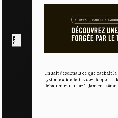
Politi
Tout a
L
m
J'ac
On sait désormais ce que cachait la p
dés
système à biellettes développé par 
débattement et sur le Jam en 140mm.