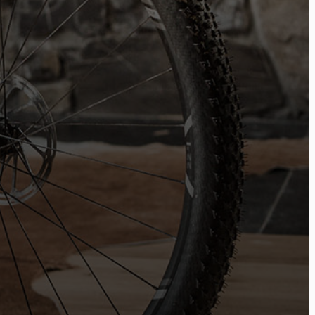
Act
tur