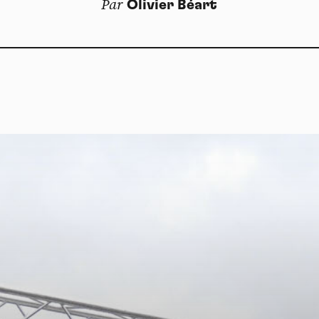
Par
Olivier Béart
Dos