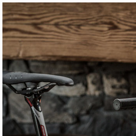
FR
NL