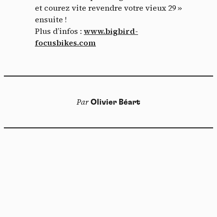
et courez vite revendre votre vieux 29 »
ensuite !
Plus d’infos :
www.bigbird-
focusbikes.com
Par
Olivier Béart