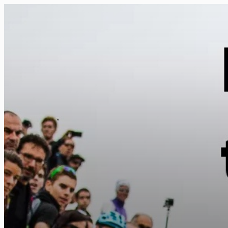
FR
NL