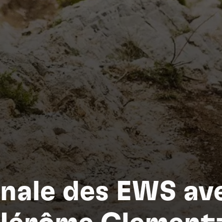
Nat
inale des EWS av