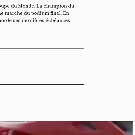
ech
Coupe du Monde. La champion du
ième marche du podium final. En
borde ses dernières échéances
ier