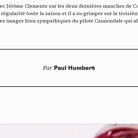
T
Autoriser
Interdire
ec Jérôme Clementz sur les deux dernières manches de 
Je m’abonne
 régularité toute la saison et il a su grimper sur la trois
YouTube
interdit
-
Ce service peut déposer 4 cookies.
 des images bien sympathiques du pilote Cannondale qui a
Autoriser
Interdire
Par
Paul Humbert
Doss