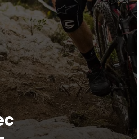
ure
ec