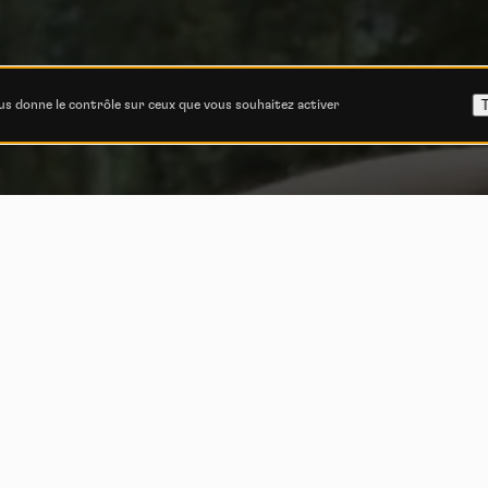
T
ous donne le contrôle sur ceux que vous souhaitez activer
no Schurter – Rid
Home