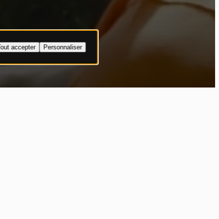
out accepter
Personnaliser
ing