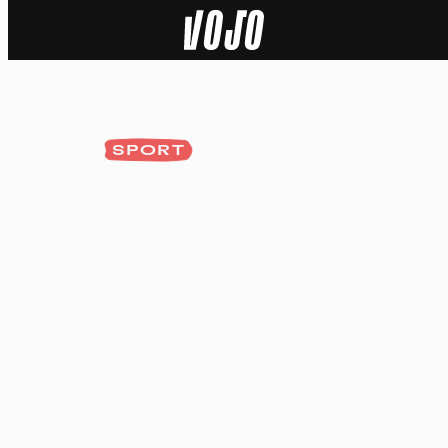
Home
Actu
SPORT
Nature
Sport
Tech
Dossier
Vidéos
Podcasts