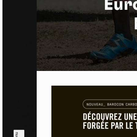
Euro
Pa
En auto
l'utili
Politi
Tout a