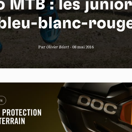
 MTB : les junio
bleu-blanc-roug
S
Par
Olivier Béart
-
08 mai 2016
nneau de gestion des cookies
risant ces services tiers, vous acceptez le dépôt et la lecture de coo
sation de technologies de suivi nécessaires à leur bon fonctionnement.
que de confidentialité
ccepter
Tout refuser