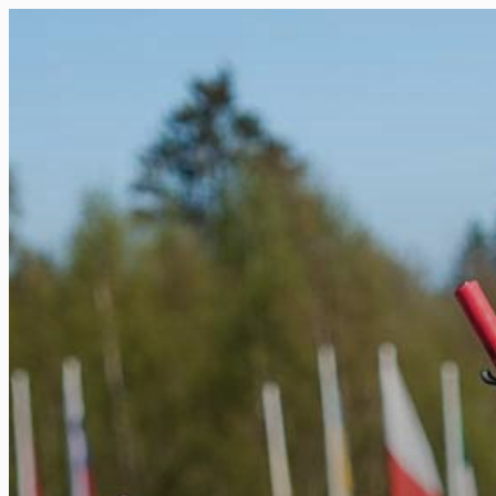
FR
NL