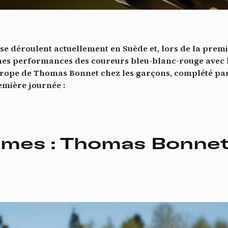
Vidéos
es services de partage de vidéo permettent d'enrichir le site de con
ultimédia et augmentent sa visibilité.
*
e déroulent actuellement en Suède et, lors de la premi
Vimeo
interdit
cepte de recevoir cette lettre d'information et je comprends que je peux facilem
-
Ce service peut déposer 8 cookies.
nes performances des coureurs bleu-blanc-rouge avec l
inscrire à tout moment
’Europe de Thomas Bonnet chez les garçons, complété par 
Autoriser
Interdire
Je m’abonne
emière journée :
YouTube
interdit
-
Ce service peut déposer 4 cookies.
Autoriser
Interdire
mes : Thomas Bonnet