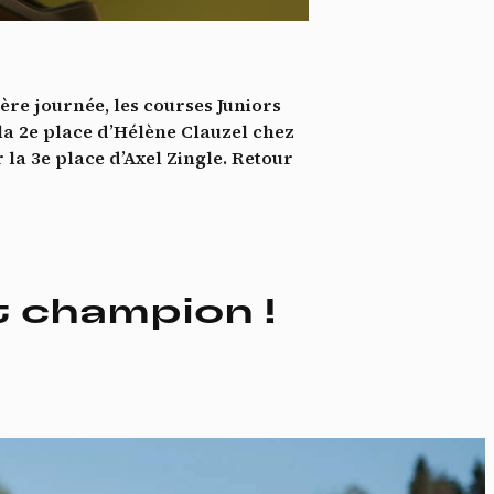
*
tenu
*
ère journée, les courses Juniors
ent me
a 2e place d’Hélène Clauzel chez
la 3e place d’Axel Zingle. Retour
Te
 champion !