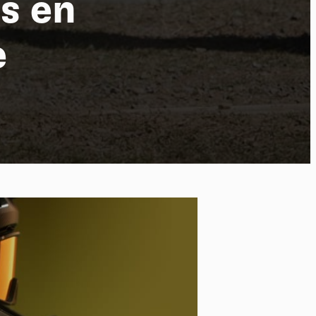
rs en
e
po
kies et