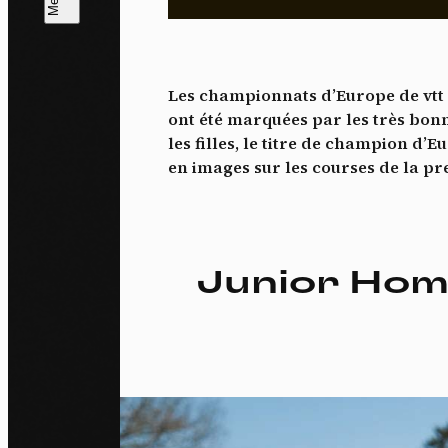
L
m
Les championnats d’Europe de vtt s
J'ac
ont été marquées par les très bon
dés
les filles, le titre de champion d
en images sur les courses de la pr
Junior Hom