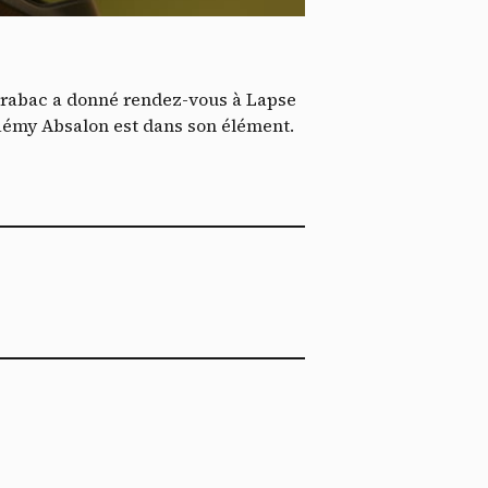
*
ent me
ech
t Trabac a donné rendez-vous à Lapse
 Rémy Absalon est dans son élément.