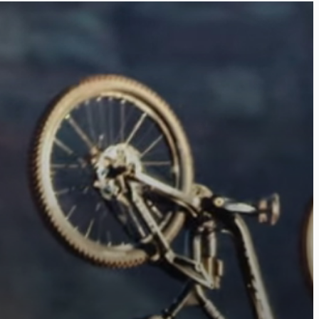
ier
éos