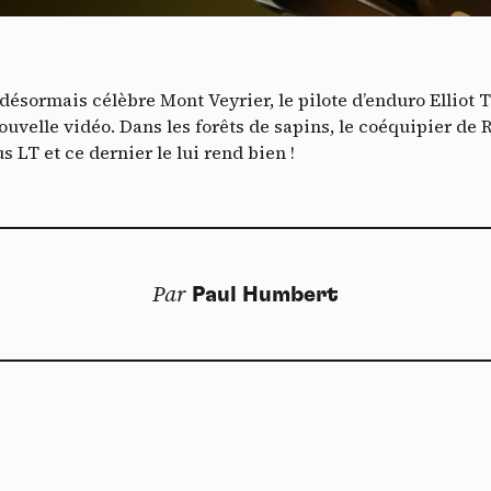
ultimédia et augmentent sa visibilité.
*
Vimeo
interdit
cepte de recevoir cette lettre d'information et je comprends que je peux facilem
-
Ce service peut déposer 8 cookies.
T
inscrire à tout moment
Autoriser
Interdire
 désormais célèbre Mont Veyrier, le pilote d’enduro Ellio
Je m’abonne
ouvelle vidéo. Dans les forêts de sapins, le coéquipier de
 LT et ce dernier le lui rend bien !
YouTube
interdit
-
Ce service peut déposer 4 cookies.
Autoriser
Interdire
Par
Paul Humbert