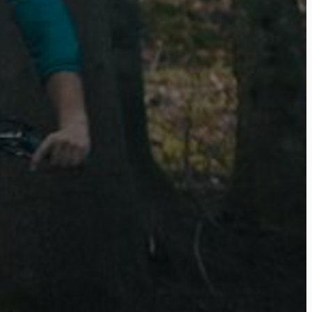
ome
ctu