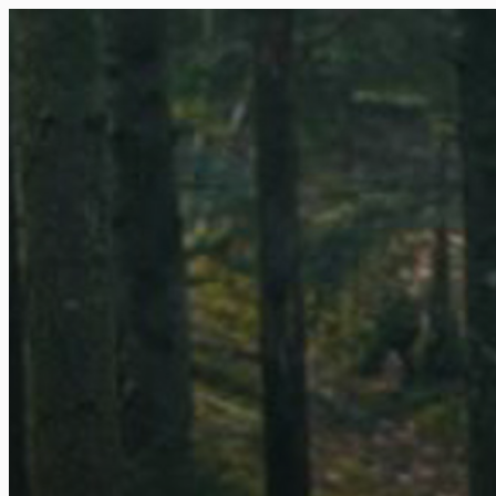
FR
NL