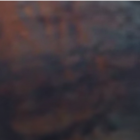
Doss
Vid