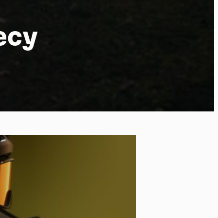
ecy
ort
kies et
*
tenu