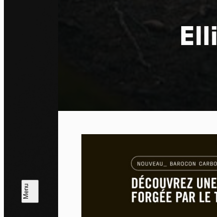
El
Pa
En auto
l'utili
Politi
Tout a
L