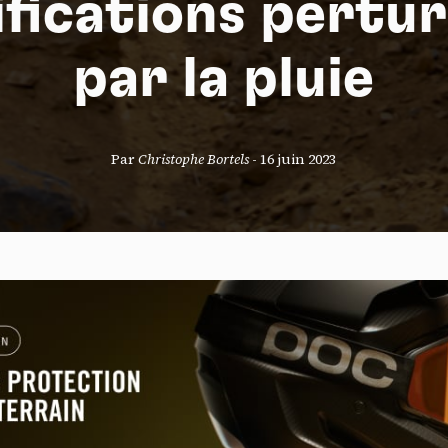
ifications pertu
par la pluie
S
Par
Christophe Bortels
-
16 juin 2023
nneau de gestion des cookies
risant ces services tiers, vous acceptez le dépôt et la lecture de coo
sation de technologies de suivi nécessaires à leur bon fonctionnement.
que de confidentialité
ccepter
Tout refuser