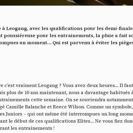
Vidéos
es services de partage de vidéo permettent d'enrichir le site de con
ultimédia et augmentent sa visibilité.
*
 à Leogang, avec les qualifications pour les demi-finales
Vimeo
interdit
cepte de recevoir cette lettre d'information et je comprends que je peux facilem
-
Ce service peut déposer 8 cookies.
t poussiéreuse pour les entrainements, la pluie a fait s
inscrire à tout moment
rompues un moment… Qui est parvenu à éviter les pièges
Autoriser
Interdire
Je m’abonne
YouTube
interdit
-
Ce service peut déposer 4 cookies.
Autoriser
Interdire
e c’est vraiment Leogang ? Vous avez deux heures… Il faut 
is plus de 10 ans maintenant, nous a davantage habitués à
 entrainements cette semaine. On se souviendra notamme
é Camille Balanche et Reece Wilson. Comme un symbole, la
les Juniors – qui ont même été interrompues un long mome
ant le début de ces qualifications Elites… Ne vous fiez don
urant les entrainements !