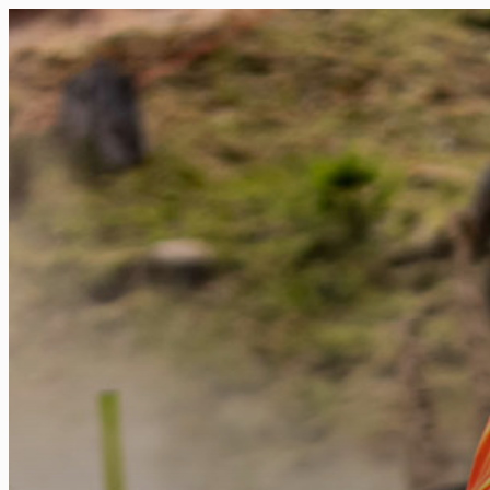
FR
NL