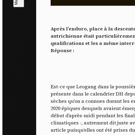
L
m
Après l’enduro, place à la descente
J'ac
autrichienne était particulièremen
dés
qualifications et les a même inter
Réponse :
Est-ce que Leogang dans la poussièr
présente dans le calendrier DH depu
sèches qu’on a connues durant les
2020 épiques desquels avaient émerg
début d’après-midi pendant les fina
climatiques -, autrement dit juste av
article puisqu’elles ont été prises d