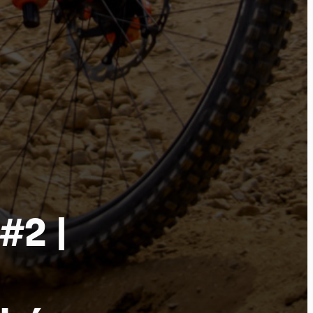
tu
#2 |