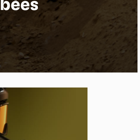
rbées
po
kies et