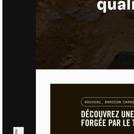
qual
Pa
En auto
l'utili
Politi
Tout a