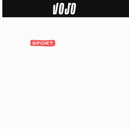
Home
Actu
SPORT
Nature
Sport
Tech
Dossier
Vidéos
Podcasts