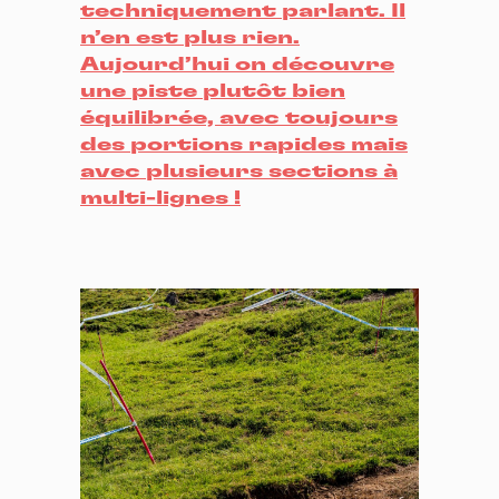
techniquement parlant. Il
n’en est plus rien.
Aujourd’hui on découvre
une piste plutôt bien
équilibrée, avec toujours
des portions rapides mais
avec plusieurs sections à
multi-lignes !