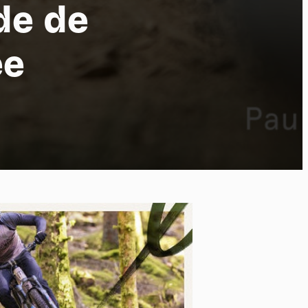
de de
ée
ort
kies et
*