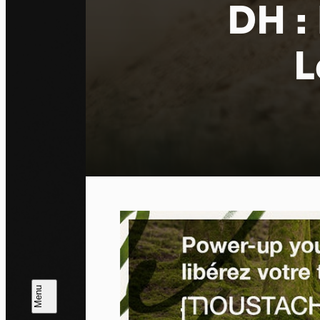
DH :
L
Pa
En auto
l'utili
Politi
Tout a