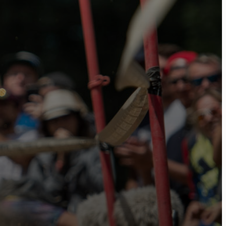
ome
ctu