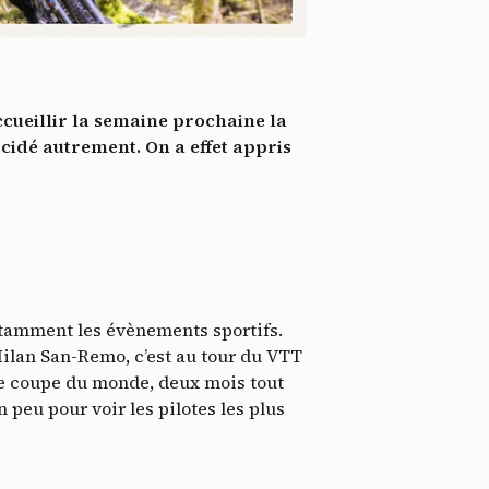
tenu
*
ent me
ech
accueillir la semaine prochaine la
idé autrement. On a effet appris
notamment les évènements sportifs.
Milan San-Remo, c’est au tour du VTT
 de coupe du monde, deux mois tout
 peu pour voir les pilotes les plus