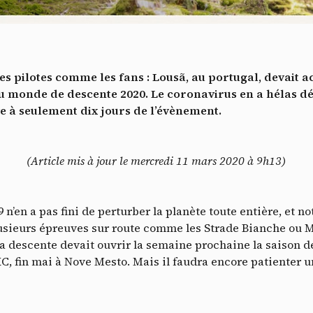
es services de partage de vidéo permettent d'enrichir le site de con
ultimédia et augmentent sa visibilité.
*
Vimeo
interdit
cepte de recevoir cette lettre d'information et je comprends que je peux facilem
-
Ce service peut déposer 8 cookies.
T
inscrire à tout moment
les pilotes comme les fans : Lousã, au portugal, devait 
Autoriser
Interdire
Je m’abonne
 monde de descente 2020. Le coronavirus en a hélas déc
ve à seulement dix jours de l’évènement.
YouTube
interdit
-
Ce service peut déposer 4 cookies.
Autoriser
Interdire
(Article mis à jour le mercredi 11 mars 2020 à 9h13)
n’en a pas fini de perturber la planète toute entière, et 
plusieurs épreuves sur route comme les Strade Bianche ou 
. La descente devait ouvrir la semaine prochaine la saison
, fin mai à Nove Mesto. Mais il faudra encore patienter un