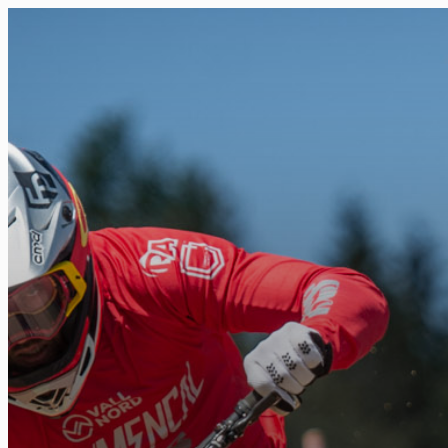
FR
NL