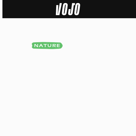
Home
Actu
NATURE
Nature
Sport
Tech
Dossier
Vidéos
Podcasts