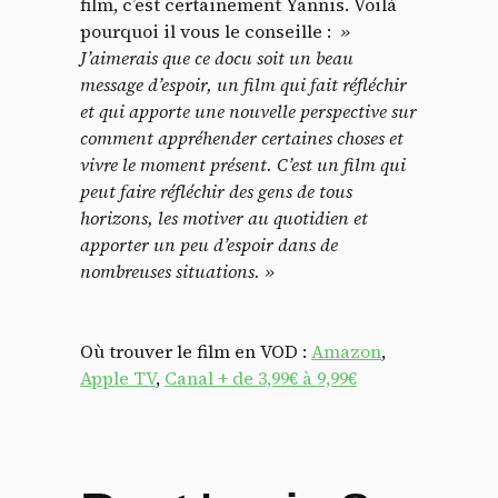
film, c’est certainement Yannis. Voilà
pourquoi il vous le conseille :
»
J’aimerais que ce docu soit un beau
message d’espoir, un film qui fait réfléchir
et qui apporte une nouvelle perspective sur
comment appréhender certaines choses et
vivre le moment présent. C’est un film qui
peut faire réfléchir des gens de tous
horizons, les motiver au quotidien et
Panneau de gestion des
apporter un peu d’espoir dans de
nombreuses situations. »
cookies
En autorisant ces services tiers, vous acceptez le dépôt et la
Où trouver le film en VOD :
Amazon
,
lecture de cookies et l'utilisation de technologies de suivi
nécessaires à leur bon fonctionnement.
Apple TV
,
Canal + de 3,99€ à 9,99€
Politique de confidentialité
Tout accepter
Tout refuser