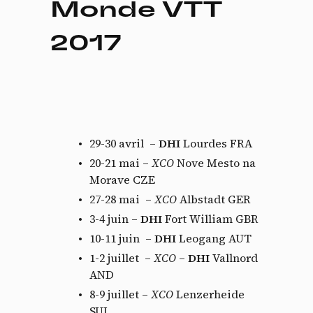
Monde VTT
2017
29-30 avril –
DHI
Lourdes FRA
20-21 mai –
XCO
Nove Mesto na
Morave CZE
27-28 mai –
XCO
Albstadt GER
3-4 juin –
DHI
Fort William GBR
10-11 juin –
DHI
Leogang AUT
1-2 juillet –
XCO
–
DHI
Vallnord
AND
8-9 juillet –
XCO
Lenzerheide
SUI