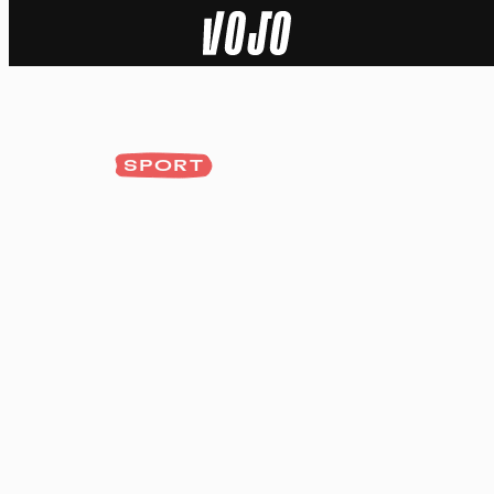
Home
Actu
SPORT
Nature
Sport
Tech
Dossier
Vidéos
Podcasts