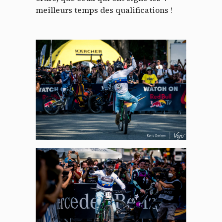
meilleurs temps des qualifications !
Panneau de gestion des
cookies
En autorisant ces services tiers, vous acceptez le dépôt et la
lecture de cookies et l'utilisation de technologies de suivi
nécessaires à leur bon fonctionnement.
Politique de confidentialité
Tout accepter
Tout refuser
Vidéos
Les services de partage de vidéo permettent d'enrichir
le site de contenu multimédia et augmentent sa
visibilité.