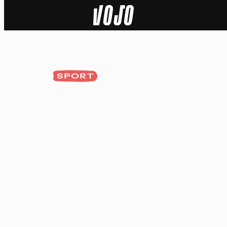
Home
Actu
SPORT
Nature
Sport
Tech
Dossier
Vidéos
Podcasts