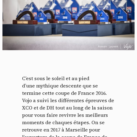
Panneau de gestion des
C’est sous le soleil et au pied
d’une mythique descente que se
cookies
termine cette coupe de France 2016.
Vojo a suivi les différentes épreuves de
En autorisant ces services tiers, vous acceptez le dépôt et la
XCO et de DH tout au long de la saison
lecture de cookies et l'utilisation de technologies de suivi
nécessaires à leur bon fonctionnement.
pour vous faire revivre les meilleurs
moments de chaques étapes. On se
Politique de confidentialité
retrouve en 2017 à Marseille pour