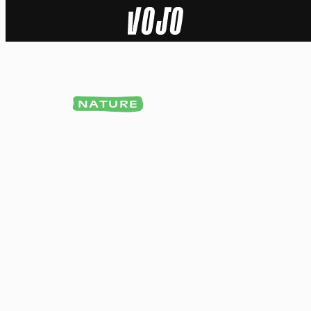
Home
Actu
NATURE
Nature
Sport
Tech
Dossier
Vidéos
Podcasts