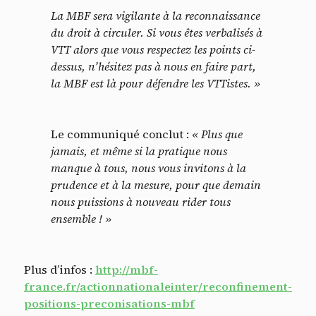
La MBF sera vigilante à la reconnaissance
du droit à circuler. Si vous êtes verbalisés à
VTT alors que vous respectez les points ci-
dessus, n’hésitez pas à nous en faire part,
Panneau de gestion des
la MBF est là pour défendre les VTTistes. »
cookies
Le communiqué conclut :
« Plus que
En autorisant ces services tiers, vous acceptez le dépôt et la
lecture de cookies et l'utilisation de technologies de suivi
jamais, et même si la pratique nous
nécessaires à leur bon fonctionnement.
manque à tous, nous vous invitons à la
prudence et à la mesure, pour que demain
Politique de confidentialité
nous puissions à nouveau rider tous
ensemble ! »
Tout accepter
Tout refuser
Plus d’infos :
http://mbf-
france.fr/actionnationaleinter/reconfinement-
Vidéos
positions-preconisations-mbf