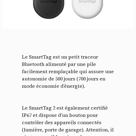
Le SmartTag est un petit traceur
Bluetooth alimenté par une pile
facilement remplaçable qui assure une
Panneau de gestion des
autonomie de 500 jours (700 jours en
mode économie d’énergie).
cookies
En autorisant ces services tiers, vous acceptez le dépôt et la
Le SmartTag 2 est également certifié
lecture de cookies et l'utilisation de technologies de suivi
nécessaires à leur bon fonctionnement.
IP67 et dispose d’un bouton pour
contrôler des appareils connectés
Politique de confidentialité
(lumière, porte de garage). Attention, il