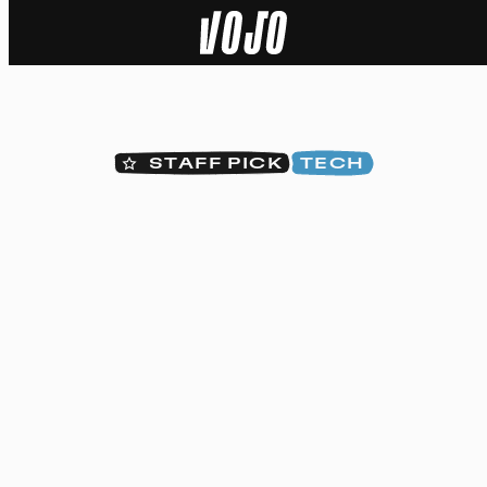
Home
Actu
STAFF PICK
TECH
Nature
Sport
Tech
Dossier
Vidéos
Podcasts