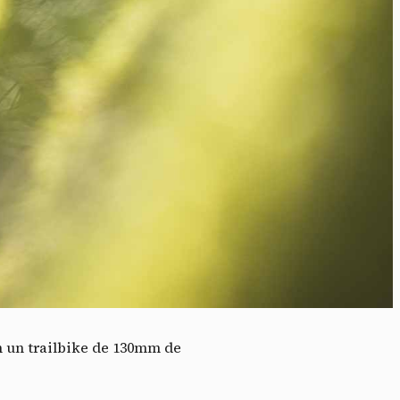
idé
n un trailbike de 130mm de