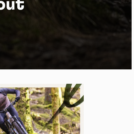
out
po
kies et