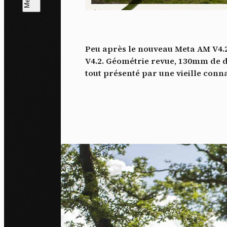
L
m
Peu après le nouveau Meta AM V4.2
J'ac
V4.2. Géométrie revue, 130mm de dé
dés
tout présenté par une vieille co