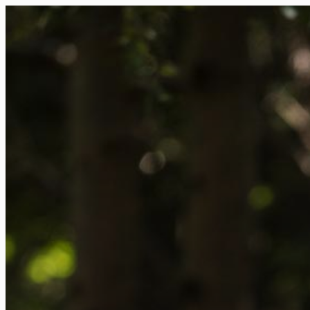
FR
NL