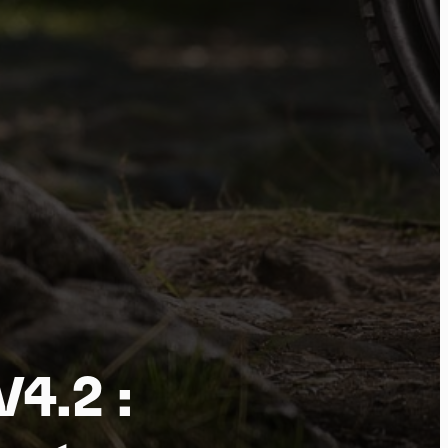
tu
4.2 :