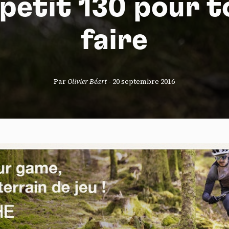
 petit 130 pour t
faire
S
Par
Olivier Béart
-
20 septembre 2016
nneau de gestion des cookies
risant ces services tiers, vous acceptez le dépôt et la lecture de coo
sation de technologies de suivi nécessaires à leur bon fonctionnement.
que de confidentialité
ccepter
Tout refuser