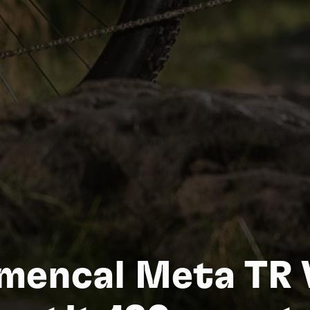
Na
encal Meta TR V