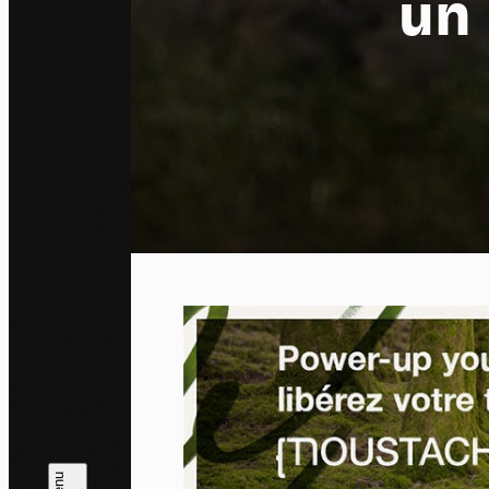
un
Pa
En auto
l'utili
Politi
Tout a