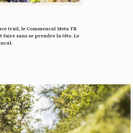
*
tenu
*
uce trail, le Commencal Meta TR
ent me
 faire sans se prendre la tête. Le
ncal.
Te