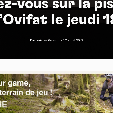
z-vous sur la pi
’Ovifat le jeudi 
S
Par
Adrien Protano
-
12 avril 2023
nneau de gestion des cookies
risant ces services tiers, vous acceptez le dépôt et la lecture de coo
sation de technologies de suivi nécessaires à leur bon fonctionnement.
que de confidentialité
ccepter
Tout refuser