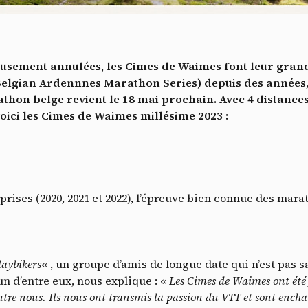
Vidéos
es services de partage de vidéo permettent d'enrichir le site de con
ultimédia et augmentent sa visibilité.
*
usement annulées, les Cimes de Waimes font leur grand 
Vimeo
interdit
cepte de recevoir cette lettre d'information et je comprends que je peux facilem
-
Ce service peut déposer 8 cookies.
Belgian Ardennnes Marathon Series) depuis des années,
inscrire à tout moment
thon belge revient le 18 mai prochain. Avec 4 distanc
Autoriser
Interdire
Je m’abonne
 voici les Cimes de Waimes millésime 2023 :
YouTube
interdit
-
Ce service peut déposer 4 cookies.
Autoriser
Interdire
ises (2020, 2021 et 2022), l’épreuve bien connue des mara
laybikers
« , un groupe d’amis de longue date qui n’est pas 
n d’entre eux, nous explique : «
Les Cimes de Waimes ont été 
’entre nous. Ils nous ont transmis la passion du VTT et sont encha