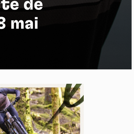
ste de
18 mai
po
kies et