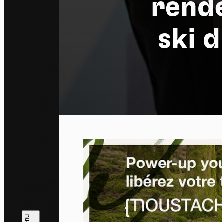
rende
ski d
Pa
En auto
l'utili
Politi
Tout a