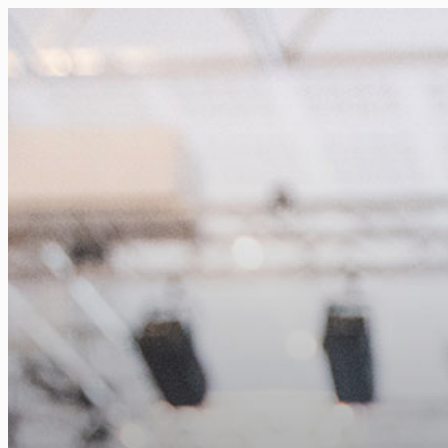
FR
NL