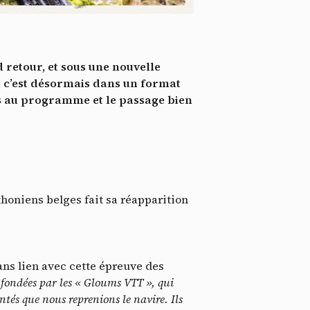
*
tenu
*
retour, et sous une nouvelle
ent me
 c’est désormais dans un format
es au programme et le passage bien
Te
thoniens belges fait sa réapparition
sans lien avec cette épreuve des
fondées par les « Gloums VTT », qui
ntés que nous reprenions le navire. Ils