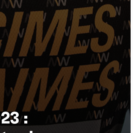
tu
23 :