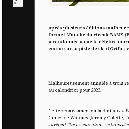
L
m
Après plusieurs éditions malheure
J'ac
forme ! Manche du circuit BAMS (
dés
« randonnée » que le célèbre mara
connu sur la piste de ski d’Ovifat,
Malheureusement annulée à trois repr
au calendrier pour 2023.
Cette renaissance, on la doit aux «
P
Cimes de Waimes. Jeremy Colette, l’u
s’avèrent être les parents de certains d