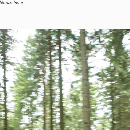
démarche.
»
Do