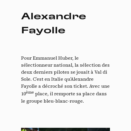
Alexandre
Fayolle
Panneau de gestion des
Pour Emmanuel Huber, le
cookies
sélectionneur national, la sélection des
deux derniers pilotes se jouait à Val di
En autorisant ces services tiers, vous acceptez le dépôt et la
Sole. C’est en Italie qu’Alexandre
lecture de cookies et l'utilisation de technologies de suivi
Fayolle a décroché son ticket. Avec une
nécessaires à leur bon fonctionnement.
ème
10
place, il remporte sa place dans
Politique de confidentialité
le groupe bleu-blanc-rouge.
Tout accepter
Tout refuser