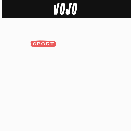
Home
Actu
SPORT
Nature
Sport
Tech
Dossier
Vidéos
Podcasts