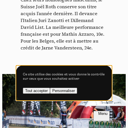
Tout accepter
Tout refuser
Suisse Joël Roth conserve son titre
acquis l’année dernière. Il devance
l’Italien Juri Zanotti et l’Allemand
David List. La meilleure performance
Vidéos
française est pour Mathis Azzaro, 10e.
Pour les Belges, elle est à mettre au
Les services de partage de vidéo permettent d'enrichir
crédit de Jarne Vandersteen, 24e.
le site de contenu multimédia et augmentent sa
visibilité.
Vimeo
interdit
-
Ce service peut déposer
8 cookies.
Ce site utilise des cookies et vous donne le contrôle
sur ceux que vous souhaitez activer
Autoriser
Interdire
Tout accepter
Personnaliser
YouTube
interdit
-
Ce service peut
déposer 4 cookies.
Autoriser
Interdire
FR
NL