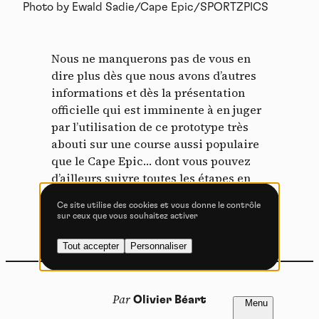
Photo by Ewald Sadie/Cape Epic/SPORTZPICS
Tout accepter
Tout refuser
Nous ne manquerons pas de vous en
dire plus dès que nous avons d’autres
informations et dès la présentation
Vidéos
officielle qui est imminente à en juger
par l’utilisation de ce prototype très
Les services de partage de vidéo permettent d'enrichir
abouti sur une course aussi populaire
le site de contenu multimédia et augmentent sa
visibilité.
que le Cape Epic… dont vous pouvez
d’ailleurs suivre toutes les étapes en
Vimeo
interdit
-
Ce service peut déposer
détails ici :
www.vojomag.com/cape-
8 cookies.
Ce site utilise des cookies et vous donne le contrôle
epic-2016
.
sur ceux que vous souhaitez activer
Autoriser
Interdire
Tout accepter
Personnaliser
YouTube
interdit
-
Ce service peut
déposer 4 cookies.
Autoriser
Interdire
FR
NL
Par
Olivier Béart