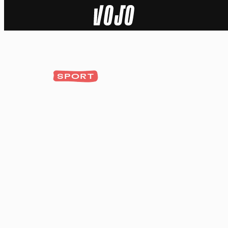
Home
Actu
SPORT
Nature
Sport
Tech
Dossier
Vidéos
Podcasts