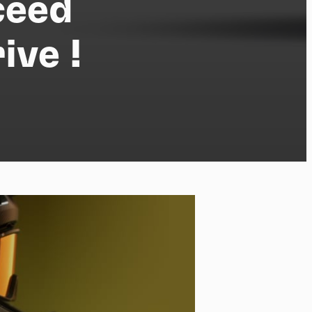
ceed
ive !
po
kies et