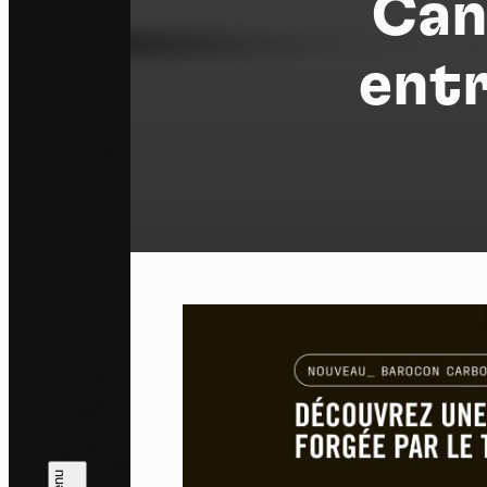
Can
entr
Pa
En auto
l'utili
Politi
Tout a