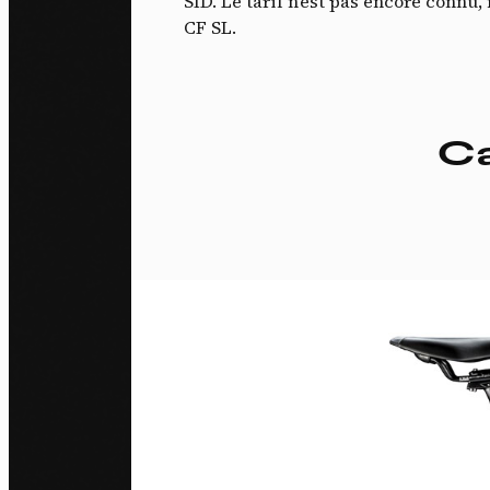
SID. Le tarif n’est pas encore conn
CF SL.
Ca