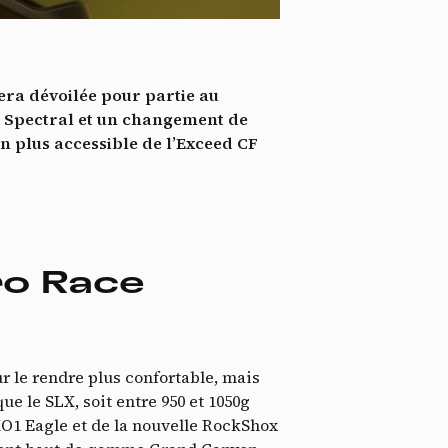
*
tenu
*
era dévoilée pour partie au
ent me
e Spectral et un changement de
n plus accessible de l’Exceed CF
Te
ro Race
ur le rendre plus confortable, mais
que le SLX, soit entre 950 et 1050g
XO1 Eagle et de la nouvelle RockShox