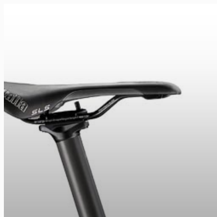
FR
NL