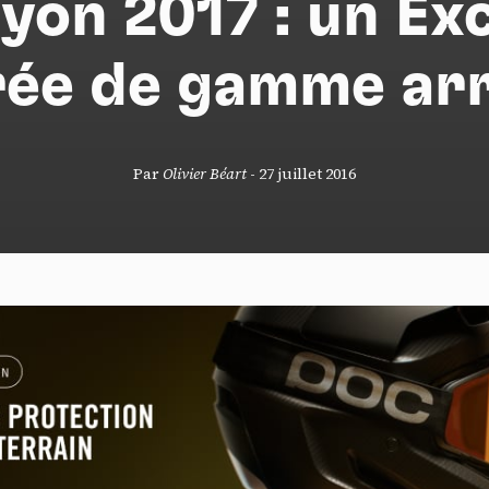
yon 2017 : un Ex
ée de gamme arr
S
Par
Olivier Béart
-
27 juillet 2016
nneau de gestion des cookies
risant ces services tiers, vous acceptez le dépôt et la lecture de coo
sation de technologies de suivi nécessaires à leur bon fonctionnement.
que de confidentialité
ccepter
Tout refuser