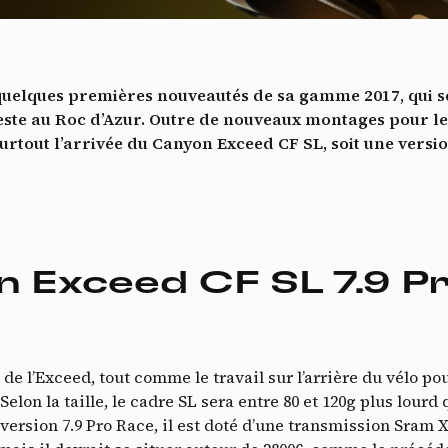
Vidéos
es services de partage de vidéo permettent d'enrichir le site de con
ultimédia et augmentent sa visibilité.
*
 quelques premières nouveautés de sa gamme 2017, qui s
Vimeo
interdit
cepte de recevoir cette lettre d'information et je comprends que je peux facilem
-
Ce service peut déposer 8 cookies.
este au Roc d’Azur. Outre de nouveaux montages pour l
inscrire à tout moment
tout l’arrivée du Canyon Exceed CF SL, soit une versio
Autoriser
Interdire
Je m’abonne
YouTube
interdit
-
Ce service peut déposer 4 cookies.
Autoriser
Interdire
 Exceed CF SL 7.9 P
de l’Exceed, tout comme le travail sur l’arrière du vélo po
 Selon la taille, le cadre SL sera entre 80 et 120g plus lourd 
version 7.9 Pro Race, il est doté d’une transmission Sram 