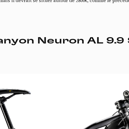
u, mais il devrait se situer autour de 2800€, comme le pré
nyon Neuron AL 9.9
Do