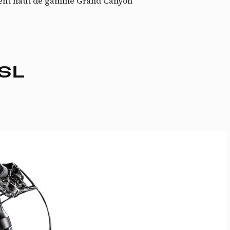
cédent haut de gamme Grand Canyon
 SL
ssi